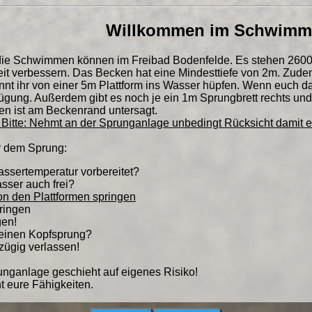
Willkommen im Schwimm
 die Schwimmen können im Freibad Bodenfelde. Es stehen 2600m
eit verbessern. Das Becken hat eine Mindesttiefe von 2m. Zud
önnt ihr von einer 5m Plattform ins Wasser hüpfen. Wenn euch d
fügung. Außerdem gibt es noch je ein 1m Sprungbrett rechts und
en ist am Beckenrand untersagt.
e Bitte: Nehmt an der Sprunganlage unbedingt Rücksicht damit e
r dem Sprung:
Wassertemperatur vorbereitet?
asser auch frei?
von den Plattformen springen
ringen
gen!
 einen Kopfsprung?
zügig verlassen!
nganlage geschieht auf eigenes Risiko!
ht eure Fähigkeiten.