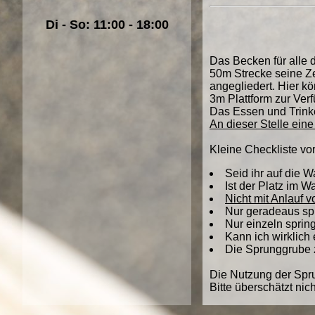
Di - So: 11:00 - 18:00
Das Becken für alle
50m Strecke seine Z
angegliedert. Hier k
3m Plattform zur Ver
Das Essen und Trink
An dieser Stelle ein
Kleine Checkliste vo
Seid ihr auf die 
Ist der Platz im W
Nicht mit Anlauf 
Nur geradeaus sp
Nur einzeln sprin
Kann ich wirklich
Die Sprunggrube 
Die Nutzung der Spru
Bitte überschätzt nic