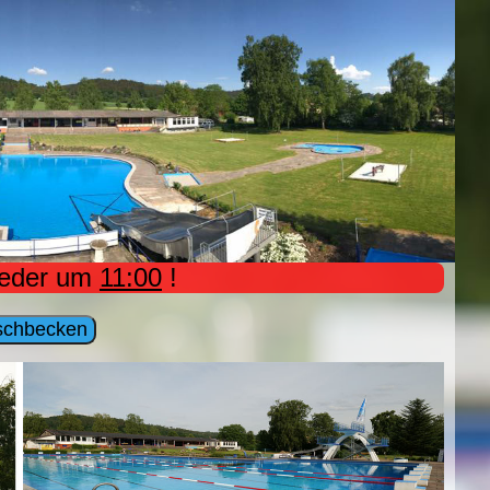
ieder um
11:00
!
schbecken