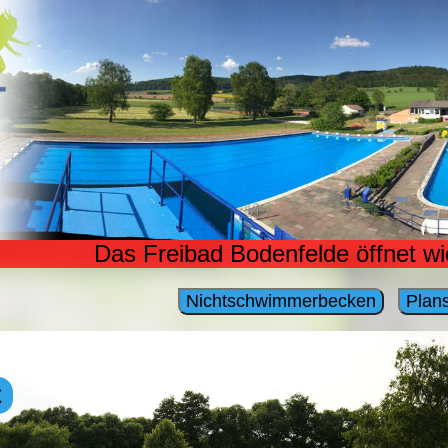
Das Freibad Bodenfelde öffnet w
.0°C -- Planschbecken: 26.0°C -
Nichtschwimmerbecken
Plan
C